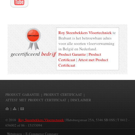
Roy Steenbekkers Vloertechniek
te
Brabant is het betrouwbare adres
voor alle soorten vloerverwarming
in België en Nederland.
gecertificeerd
bedrijf
Product Garantie
|
Product
Certificaat
|
Attest met Product
Certificaat
PRODUCT GARANTIE
|
PRODUCT CERTIFICAAT
|
ATTEST MET PRODUCT CERTIFICAAT
|
DISCLAIMER
|
|
© 2018
Roy Steenbekkers Vloertechniek
| Habsburgstraat 25A, 5346 SB OSS | T 0412 -
656002 of 06 - 15153094
Webdesign :: E-Commerce Company