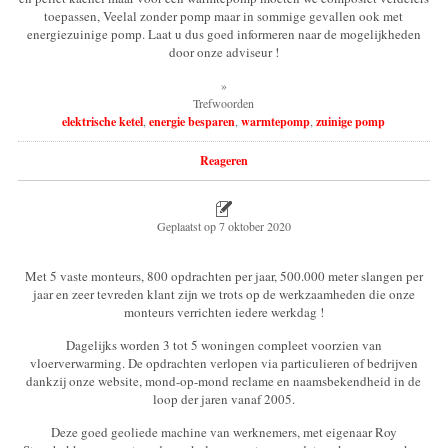
toepassen, Veelal zonder pomp maar in sommige gevallen ook met
energiezuinige pomp. Laat u dus goed informeren naar de mogelijkheden
door onze adviseur !
»
Trefwoorden
elektrische ketel
,
energie besparen
,
warmtepomp
,
zuinige pomp
Reageren
Geplaatst op
7 oktober 2020
Met 5 vaste monteurs, 800 opdrachten per jaar, 500.000 meter slangen per
jaar en zeer tevreden klant zijn we trots op de werkzaamheden die onze
monteurs verrichten iedere werkdag !
Dagelijks worden 3 tot 5 woningen compleet voorzien van
vloerverwarming. De opdrachten verlopen via particulieren of bedrijven
dankzij onze website, mond-op-mond reclame en naamsbekendheid in de
loop der jaren vanaf 2005.
Deze goed geoliede machine van werknemers, met eigenaar Roy