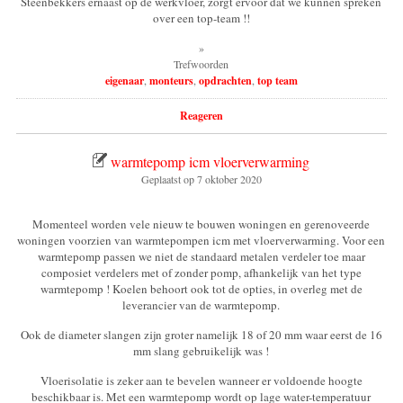
Steenbekkers ernaast op de werkvloer, zorgt ervoor dat we kunnen spreken
over een top-team !!
»
Trefwoorden
eigenaar
,
monteurs
,
opdrachten
,
top team
Reageren
warmtepomp icm vloerverwarming
Geplaatst op
7 oktober 2020
Momenteel worden vele nieuw te bouwen woningen en gerenoveerde
woningen voorzien van warmtepompen icm met vloerverwarming. Voor een
warmtepomp passen we niet de standaard metalen verdeler toe maar
composiet verdelers met of zonder pomp, afhankelijk van het type
warmtepomp ! Koelen behoort ook tot de opties, in overleg met de
leverancier van de warmtepomp.
Ook de diameter slangen zijn groter namelijk 18 of 20 mm waar eerst de 16
mm slang gebruikelijk was !
Vloerisolatie is zeker aan te bevelen wanneer er voldoende hoogte
beschikbaar is. Met een warmtepomp wordt op lage water-temperatuur