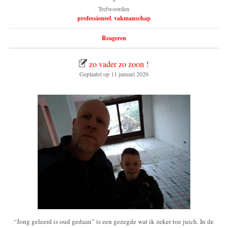
Trefwoorden
professioneel
,
vakmanschap
Reageren
zo vader zo zoon !
Geplaatst op
11 januari 2026
“Jong geleerd is oud gedaan” is een gezegde wat ik zeker toe juich. In de