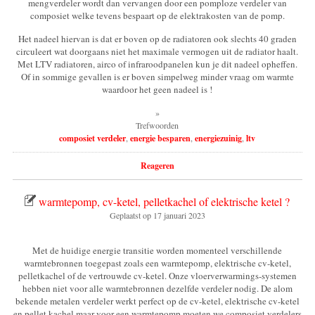
mengverdeler wordt dan vervangen door een pomploze verdeler van
composiet welke tevens bespaart op de elektrakosten van de pomp.
Het nadeel hiervan is dat er boven op de radiatoren ook slechts 40 graden
circuleert wat doorgaans niet het maximale vermogen uit de radiator haalt.
Met LTV radiatoren, airco of infraroodpanelen kun je dit nadeel opheffen.
Of in sommige gevallen is er boven simpelweg minder vraag om warmte
waardoor het geen nadeel is !
»
Trefwoorden
composiet verdeler
,
energie besparen
,
energiezuinig
,
ltv
Reageren
warmtepomp, cv-ketel, pelletkachel of elektrische ketel ?
Geplaatst op
17 januari 2023
Met de huidige energie transitie worden momenteel verschillende
warmtebronnen toegepast zoals een warmtepomp, elektrische cv-ketel,
pelletkachel of de vertrouwde cv-ketel. Onze vloerverwarmings-systemen
hebben niet voor alle warmtebronnen dezelfde verdeler nodig. De alom
bekende metalen verdeler werkt perfect op de cv-ketel, elektrische cv-ketel
en pellet kachel maar voor een warmtepomp moeten we composiet verdelers