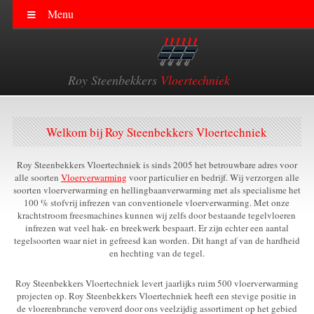
Vloerverwarming
Eindhoven
Tilburg
Breda
Den Bosch
Roosendaal
Nijmegen
Apeldoorn
Arnhem
Ede
Doetinchem
DHZ Pakket
Gelderland
Brabant
Elektrische Vloerverwarming
Egaliseren van Vloeren
Infrezen van Vloeren
Roy Steenbekkers
Vloertechniek
Welkom bij Roy Steenbekkers Vloertechniek
Roy Steenbekkers Vloertechniek is sinds 2005 het betrouwbare adres voor
alle soorten
Vloerverwarming
voor particulier en bedrijf. Wij verzorgen alle
soorten vloerverwarming en hellingbaanverwarming met als specialisme het
100 % stofvrij infrezen van conventionele vloerverwarming. Met onze
krachtstroom freesmachines kunnen wij zelfs door bestaande tegelvloeren
infrezen wat veel hak- en breekwerk bespaart. Er zijn echter een aantal
tegelsoorten waar niet in gefreesd kan worden. Dit hangt af van de hardheid
en hechting van de tegel.
Roy Steenbekkers Vloertechniek levert jaarlijks ruim 500 vloerverwarming
projecten op. Roy Steenbekkers Vloertechniek heeft een stevige positie in
de vloerenbranche veroverd door ons veelzijdig assortiment op het gebied