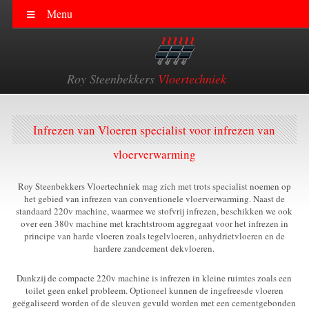
Vloerverwarming
Eindhoven
Tilburg
Breda
Den Bosch
Roosendaal
Nijmegen
Apeldoorn
Arnhem
Ede
Doetinchem
DHZ Pakket
Gelderland
Brabant
Elektrische Vloerverwarming
Egaliseren van Vloeren
Infrezen van Vloeren
Roy Steenbekkers
Vloertechniek
Infrezen van Vloeren specialist voor infrezen van
vloerverwarming
Roy Steenbekkers Vloertechniek mag zich met trots specialist noemen op
het gebied van infrezen van conventionele vloerverwarming. Naast de
standaard 220v machine, waarmee we stofvrij infrezen, beschikken we ook
over een 380v machine met krachtstroom aggregaat voor het infrezen in
principe van harde vloeren zoals tegelvloeren, anhydrietvloeren en de
hardere zandcement dekvloeren.
Dankzij de compacte 220v machine is infrezen in kleine ruimtes zoals een
toilet geen enkel probleem. Optioneel kunnen de ingefreesde vloeren
geëgaliseerd worden of de sleuven gevuld worden met een cementgebonden