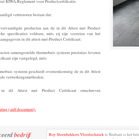
het KIWA-Reglement voor Productcertificatie.
aardigd vertrouwen bestaat dat:
 vervaardigde producten aan de in dit Attest met Product
sche specificaties voldoen, mits zij zijn voorzien van het
ngegeven in dit attest-met-Product Certificaat;
ducten samengestelde thermobuis systeem prestaties leveren
ificaat zijn vastgelegd, mits:
rmobuis systeem geschiedt overeenkomstig de in dit Attest
legde verwerkingsmethoden;
n dit Attest met Product Certificaat omschreven
aring (.pdf document).
iceerd
bedrijf
Roy Steenbekkers Vloertechniek
te Brabant is het be