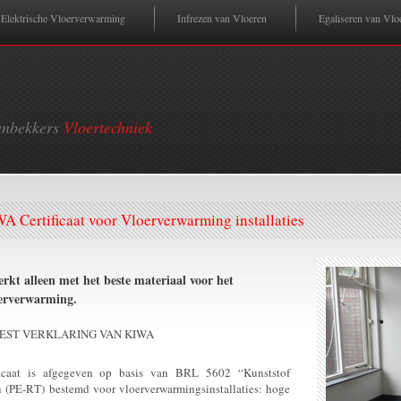
Elektrische Vloerverwarming
Infrezen van Vloeren
Egaliseren van Vlo
enbekkers
Vloertechniek
A Certificaat voor Vloerverwarming installaties
kt alleen met het beste materiaal voor het
oerverwarming.
TEST VERKLARING VAN KIWA
ficaat is afgegeven op basis van BRL 5602 “Kunststof
 (PE-RT) bestemd voor vloerverwarmingsinstallaties: hoge