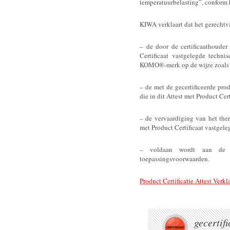
temperatuurbelasting”, conform 
KIWA verklaart dat het gerechtv
– de door de certificaathouder
Certificaat vastgelegde techni
KOMO®-merk op de wijze zoals aa
– de met de gecertificeerde pro
die in dit Attest met Product Cert
– de vervaardiging van het the
met Product Certificaat vastge
– voldaan wordt aan de i
toepassingsvoorwaarden.
Product Certificatie Attest Verkl
gecertif