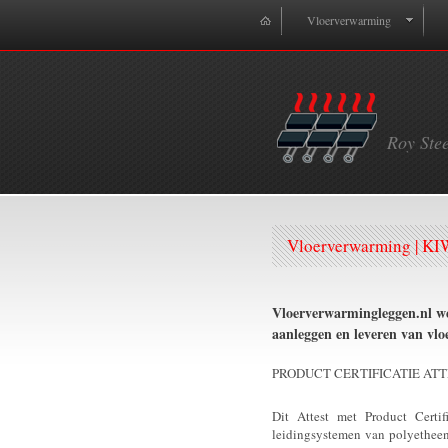
Vloerverwarming
Roy Ste
Vloerverwarming | KIW
Vloerverwarmingleggen.nl wer
aanleggen en leveren van vl
PRODUCT CERTIFICATIE AT
Dit Attest met Product Certi
leidingsystemen van polyetheen